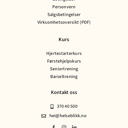
Personvern
Salgsbetingelser
Virksomhetsoversikt (PDF)
Kurs
Hjertestarterkurs
Førstehjelpskurs
Seniortrening
Barseltrening
Kontakt oss
370 40 500
hei@helseblikk.no