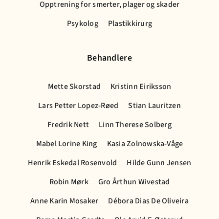
Opptrening for smerter, plager og skader
Psykolog
Plastikkirurg
Behandlere
Mette Skorstad
Kristinn Eiriksson
Lars Petter Lopez-Røed
Stian Lauritzen
Fredrik Nett
Linn Therese Solberg
Mabel Lorine King
Kasia Zolnowska-Våge
Henrik Eskedal Rosenvold
Hilde Gunn Jensen
Robin Mørk
Gro Årthun Wivestad
Anne Karin Mosaker
Débora Dias De Oliveira