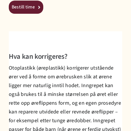
Bestill time
Prisliste
Jobb hos oss
Hva kan korrigeres?
Bestill time
Otoplastikk (øreplastikk) korrigerer utstående
ører ved å forme om ørebrusken slik at ørene
ligger mer naturlig inntil hodet. Inngrepet kan
også brukes til å minske størrelsen på øret eller
rette opp øreflippens form, og en egen prosedyre
kan reparere utvidede eller revnede øreflipper –
for eksempel etter tunge øredobber. Inngrepet
passer for både barn (når ørene er ferdig utvokst)