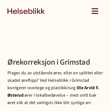
Skip
to
Toggl
content
Navig
Behandling
Kurs
Ørekorreksjon i Grimstad
Medlemskap
Plages du av utstående ører, eller en splittet eller
Hud
skadet øreflipp? Ved Helseblikk i Grimstad
korrigerer overlege og plastikkirurg
Ole Arvid F.
Helseattester
Østerud
ører i lokalbedøvelse – med snitt bak
øret slik at det vanligvis ikke blir synlige arr.
Om oss