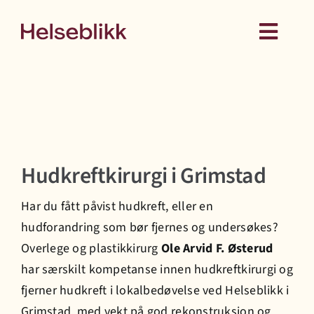
Skip
to
Toggl
content
Navig
Behandling
Kurs
Hudkreftkirurgi i Grimstad
Medlemskap
Har du fått påvist hudkreft, eller en
Hud
hudforandring som bør fjernes og undersøkes?
Overlege og plastikkirurg
Ole Arvid F. Østerud
Helseattester
har særskilt kompetanse innen hudkreftkirurgi og
fjerner hudkreft i lokalbedøvelse ved Helseblikk i
Grimstad, med vekt på god rekonstruksjon og
Om oss