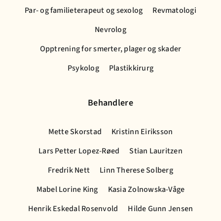
Par- og familieterapeut og sexolog
Revmatologi
Nevrolog
Opptrening for smerter, plager og skader
Psykolog
Plastikkirurg
Behandlere
Mette Skorstad
Kristinn Eiriksson
Lars Petter Lopez-Røed
Stian Lauritzen
Fredrik Nett
Linn Therese Solberg
Mabel Lorine King
Kasia Zolnowska-Våge
Henrik Eskedal Rosenvold
Hilde Gunn Jensen