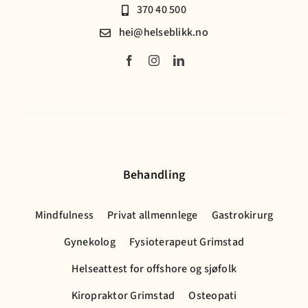
370 40 500
hei@helseblikk.no
Behandling
Mindfulness
Privat allmennlege
Gastrokirurg
Gynekolog
Fysioterapeut Grimstad
Helseattest for offshore og sjøfolk
Kiropraktor Grimstad
Osteopati