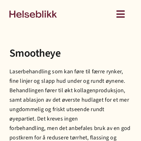
Skip
to
Toggl
content
Navig
Behandling
Smootheye
Kurs
Laserbehandling som kan føre til færre rynker,
Medlemskap
fine linjer og slapp hud under og rundt øynene.
Behandlingen fører til økt kollagenproduksjon,
Hud
samt ablasjon av det øverste hudlaget for et mer
ungdommelig og friskt utseende rundt
øyepartiet. Det kreves ingen
Helseattester
forbehandling, men det anbefales bruk av en god
postkrem for å redusere tørrhet, flassing og
Om oss