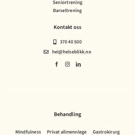
Seniortrening
Barseltrening
Kontakt oss
370 40 500
hei@helseblikk.no
Behandling
Mindfulness
Privat allmennlege
Gastrokirurg