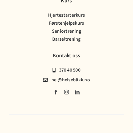
Kurs
Hjertestarterkurs
Førstehjelpskurs
Seniortrening
Barseltrening
Kontakt oss
370 40 500
hei@helseblikk.no