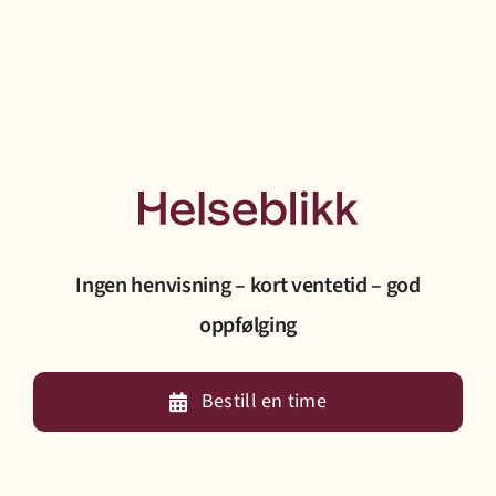
Prisliste
Jobb hos oss
Bestill time
Ingen henvisning – kort ventetid – god
oppfølging
Bestill en time