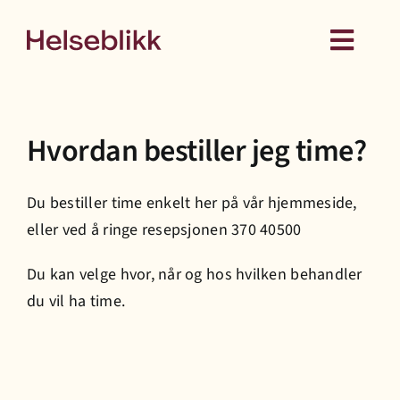
Skip
to
Toggl
content
Navig
Behandling
Hvordan bestiller jeg time?
Kurs
Du bestiller time enkelt her på vår
hjemmeside,
Medlemskap
eller ved å ringe resepsjonen 370 40500
Du kan velge hvor, når og hos hvilken behandler
Hud
du vil ha time.
Helseattester
Om oss