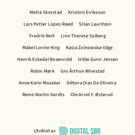
Mette Skorstad
Kristinn Eiriksson
Lars Petter Lopez-Røed
Stian Lauritzen
Fredrik Nett
Linn Therese Solberg
Mabel Lorine King
Kasia Zolnowska-Våge
Henrik Eskedal Rosenvold
Hilde Gunn Jensen
Robin Mørk
Gro Årthun Wivestad
Anne Karin Mosaker
Débora Dias De Oliveira
Remo Martin Gerdts
Ole Arvid F. Østerud
Utviklet av