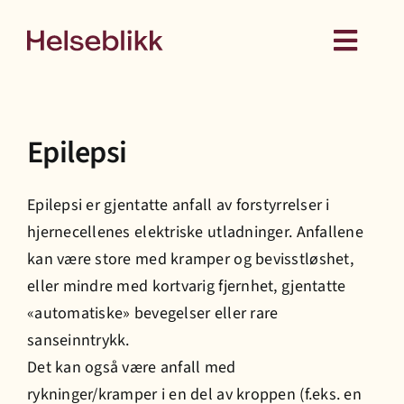
Skip
to
Toggl
content
Navig
Behandling
Epilepsi
Kurs
Epilepsi er gjentatte anfall av forstyrrelser i
Medlemskap
hjernecellenes elektriske utladninger. Anfallene
kan være store med kramper og bevisstløshet,
Hud
eller mindre med kortvarig fjernhet, gjentatte
«automatiske» bevegelser eller rare
sanseinntrykk.
Helseattester
Det kan også være anfall med
rykninger/kramper i en del av kroppen (f.eks. en
Om oss