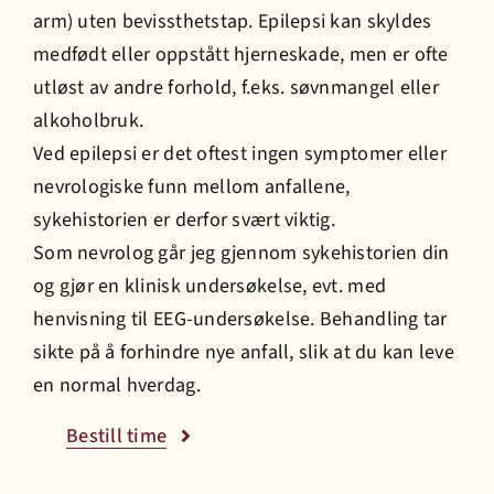
arm) uten bevissthetstap. Epilepsi kan skyldes
medfødt eller oppstått hjerneskade, men er ofte
Prisliste
utløst av andre forhold, f.eks. søvnmangel eller
alkoholbruk.
Jobb hos oss
Ved epilepsi er det oftest ingen symptomer eller
nevrologiske funn mellom anfallene,
Bestill time
sykehistorien er derfor svært viktig.
Som nevrolog går jeg gjennom sykehistorien din
og gjør en klinisk undersøkelse, evt. med
henvisning til EEG-undersøkelse. Behandling tar
sikte på å forhindre nye anfall, slik at du kan leve
en normal hverdag.
Bestill time