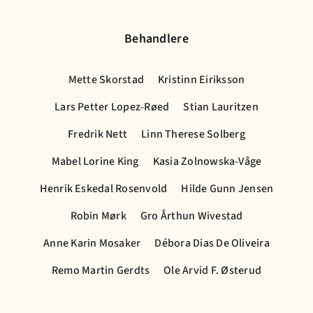
Behandlere
Mette Skorstad
Kristinn Eiriksson
Lars Petter Lopez-Røed
Stian Lauritzen
Fredrik Nett
Linn Therese Solberg
Mabel Lorine King
Kasia Zolnowska-Våge
Henrik Eskedal Rosenvold
Hilde Gunn Jensen
Robin Mørk
Gro Årthun Wivestad
Anne Karin Mosaker
Débora Dias De Oliveira
Remo Martin Gerdts
Ole Arvid F. Østerud