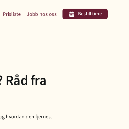
Bestill time
Prisliste
Jobb hos oss
? Råd fra
 og hvordan den fjernes.