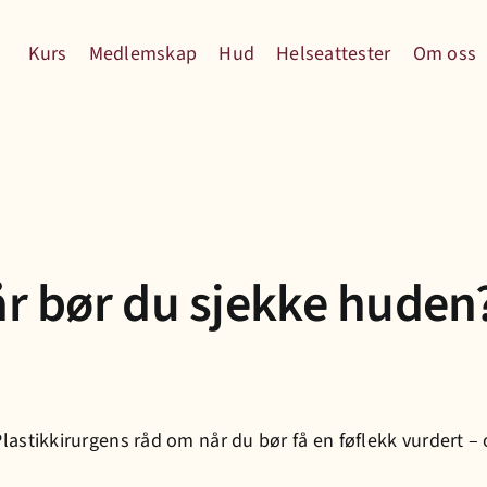
Kurs
Medlemskap
Hud
Helseattester
Om oss
år bør du sjekke huden
 Plastikkirurgens råd om når du bør få en føflekk vurdert –