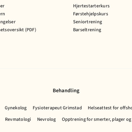
ser
Hjertestarterkurs
ern
Førstehjelpskurs
ingelser
Seniortrening
etsoversikt (PDF)
Barseltrening
Behandling
Gynekolog
Fysioterapeut Grimstad
Helseattest for offsh
Revmatologi
Nevrolog
Opptrening for smerter, plager og