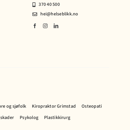
370 40 500
hei@helseblikk.no
ore og sjøfolk
Kiropraktor Grimstad
Osteopati
 skader
Psykolog
Plastikkirurg