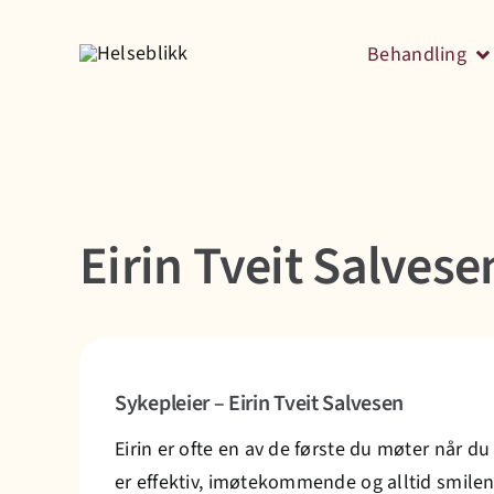
Skip
to
Behandling
content
Eirin Tveit Salvese
Sykepleier – Eirin Tveit Salvesen
Eirin er ofte en av de første du møter når d
er effektiv, imøtekommende og alltid smilend