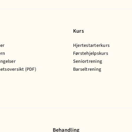
Kurs
ser
Hjertestarterkurs
ern
Førstehjelpskurs
ingelser
Seniortrening
etsoversikt (PDF)
Barseltrening
Behandling