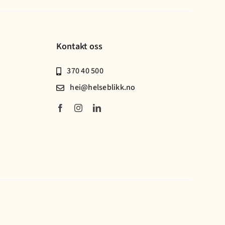
Kontakt oss
370 40 500
hei@helseblikk.no