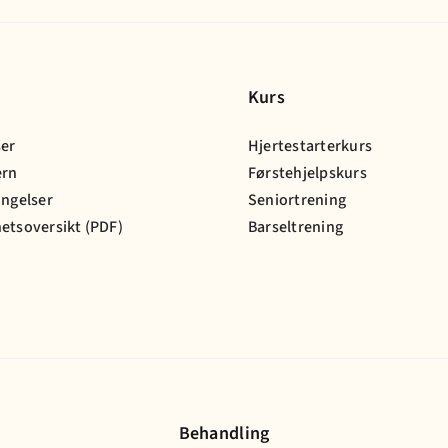
Kurs
ser
Hjertestarterkurs
ern
Førstehjelpskurs
ingelser
Seniortrening
etsoversikt (PDF)
Barseltrening
Behandling