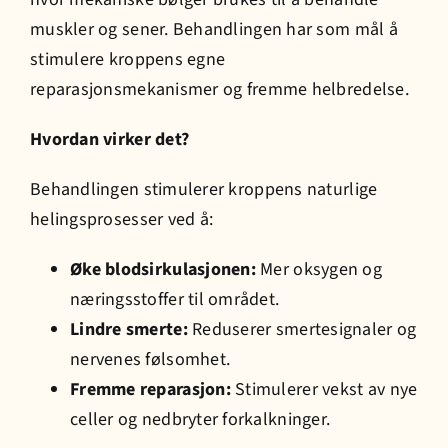
muskler og sener. Behandlingen har som mål å
stimulere kroppens egne
Prisliste
reparasjonsmekanismer og fremme helbredelse.
Jobb hos oss
Hvordan virker det?
Behandlingen stimulerer kroppens naturlige
Bestill time
helingsprosesser ved å:
Øke blodsirkulasjonen:
Mer oksygen og
næringsstoffer til området.
Lindre smerte:
Reduserer smertesignaler og
nervenes følsomhet.
Fremme reparasjon:
Stimulerer vekst av nye
celler og nedbryter forkalkninger.