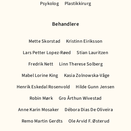
Psykolog
Plastikkirurg
Behandlere
Mette Skorstad
Kristinn Eiriksson
Lars Petter Lopez-Røed
Stian Lauritzen
Fredrik Nett
Linn Therese Solberg
Mabel Lorine King
Kasia Zolnowska-Våge
Henrik Eskedal Rosenvold
Hilde Gunn Jensen
Robin Mørk
Gro Årthun Wivestad
Anne Karin Mosaker
Débora Dias De Oliveira
Remo Martin Gerdts
Ole Arvid F. Østerud