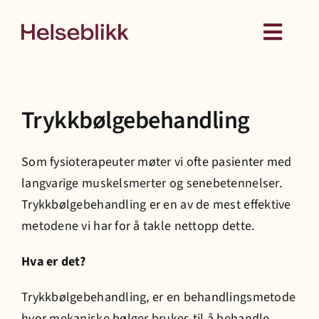
Skip
to
Toggl
content
Navig
Behandling
Trykkbølgebehandling
Kurs
Som fysioterapeuter møter vi ofte pasienter med
Medlemskap
langvarige muskelsmerter og senebetennelser.
Trykkbølgebehandling er en av de mest effektive
Hud
metodene vi har for å takle nettopp dette.
Hva er det?
Helseattester
Trykkbølgebehandling, er en behandlingsmetode
hvor mekaniske bølger brukes til å behandle
Om oss