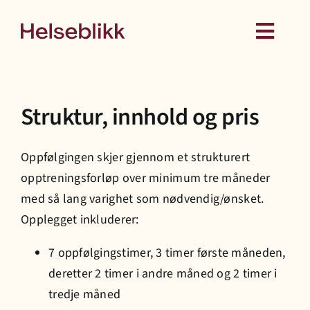
Skip
to
Toggl
content
Navig
Behandling
Struktur, innhold og pris
Kurs
Oppfølgingen skjer gjennom et strukturert
Medlemskap
opptreningsforløp over minimum tre måneder
med så lang varig
h
et som nødvendig/ønsket.
Hud
Opplegget inkluderer:
7 oppfølgingstimer, 3 timer første måneden,
Helseattester
deretter 2 timer i andre måned og 2 timer i
tredje måned
Om oss