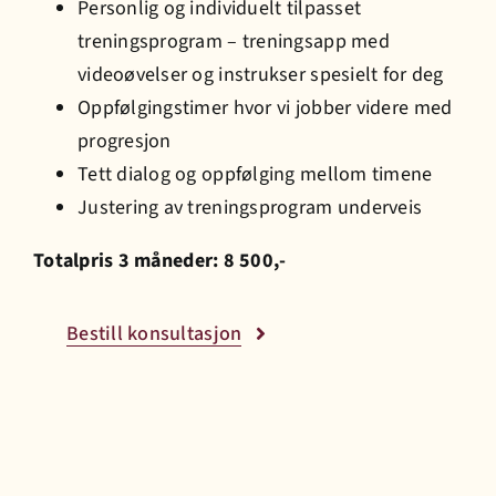
Personlig og individuelt tilpasset
treningsprogram – treningsapp med
Prisliste
videoøvelser og instrukser spesielt for deg
Oppfølgingstimer
h
vor vi jobber videre med
progresjon
Jobb hos oss
Tett dialog og oppfølging mellom timene
Justering av treningsprogram underveis
Bestill time
Totalpris 3 måneder: 8 500,-
Bestill konsultasjon