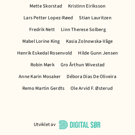
Mette Skorstad
Kristinn Eiriksson
Lars Petter Lopez-Røed
Stian Lauritzen
Fredrik Nett
Linn Therese Solberg
Mabel Lorine King
Kasia Zolnowska-Våge
Henrik Eskedal Rosenvold
Hilde Gunn Jensen
Robin Mørk
Gro Årthun Wivestad
Anne Karin Mosaker
Débora Dias De Oliveira
Remo Martin Gerdts
Ole Arvid F. Østerud
Utviklet av