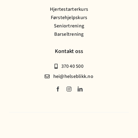
Hjertestarterkurs
Førstehjelpskurs
Seniortrening
Barseltrening
Kontakt oss
370 40 500
hei@helseblikk.no