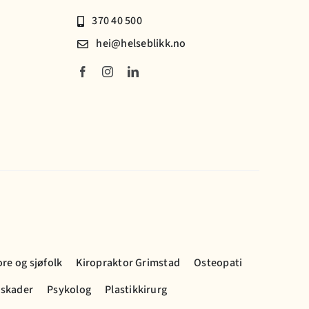
370 40 500
hei@helseblikk.no
ore og sjøfolk
Kiropraktor Grimstad
Osteopati
 skader
Psykolog
Plastikkirurg