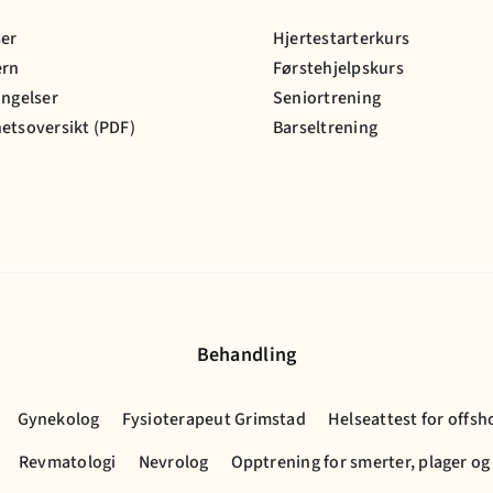
ser
Hjertestarterkurs
ern
Førstehjelpskurs
ingelser
Seniortrening
etsoversikt (PDF)
Barseltrening
Behandling
Gynekolog
Fysioterapeut Grimstad
Helseattest for offsh
Revmatologi
Nevrolog
Opptrening for smerter, plager og