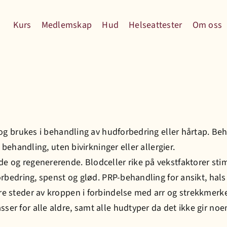
Kurs
Medlemskap
Hud
Helseattester
Om oss
» og brukes i behandling av hudforbedring eller hårtap. 
 behandling, uten bivirkninger eller allergier.
 og regenererende. Blodceller rike på vekstfaktorer stim
rbedring, spenst og glød. PRP-behandling for ansikt, hals o
e steder av kroppen i forbindelse med arr og strekkmerke
r for alle aldre, samt alle hudtyper da det ikke gir noen 