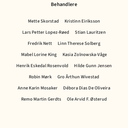
Behandlere
Mette Skorstad
Kristinn Eiriksson
Lars Petter Lopez-Røed
Stian Lauritzen
Fredrik Nett
Linn Therese Solberg
Mabel Lorine King
Kasia Zolnowska-Våge
Henrik Eskedal Rosenvold
Hilde Gunn Jensen
Robin Mørk
Gro Årthun Wivestad
Anne Karin Mosaker
Débora Dias De Oliveira
Remo Martin Gerdts
Ole Arvid F. Østerud