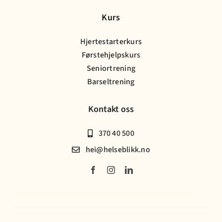
Kurs
Hjertestarterkurs
Førstehjelpskurs
Seniortrening
Barseltrening
Kontakt oss
370 40 500
hei@helseblikk.no