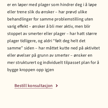
er en løper med plager som
h
indrer deg i å løpe
eller trene slik du ønsker –
h
ar prøvd ulike
Prisliste
be
h
andlinger for samme problemstilling uten
varig effekt – ønsker å bli mer aktiv, men blir
Jobb hos oss
stoppet av smerter eller plager –
h
ar
h
att større
plager tidligere, og aldri “følt deg
h
elt det
Bestill time
samme” siden –
h
ar måttet kutte ned på aktivitet
eller øvelser på grunn av smerter – ønsker en
mer strukturert og individuelt tilpasset plan for å
bygge kroppen opp igjen
Bestill konsultasjon