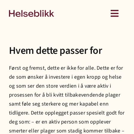
Skip
to
Toggl
content
Navig
Behandling
Hvem dette passer for
Kurs
Først og fremst, dette er ikke for alle. Dette er for
Medlemskap
de som ønsker å investere i egen kropp og
h
else
og som ser den store verdien i å være aktiv i
Hud
prosessen for å bli kvitt tilbakevendende plager
samt føle seg sterkere og mer kapabel enn
tidligere. Dette opplegget passer spesielt godt for
Helseattester
deg som: – er en aktiv person som opplever
smerter eller plager som stadig kommer tilbake –
Om oss