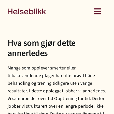
Skip
to
Toggl
content
Navig
Behandling
Hva som gjør dette
Kurs
annerledes
Medlemskap
Mange som opplever smerter eller
tilbakevendende plager har ofte prøvd både
Hud
behandling og trening tidligere uten varige
resultater. I dette opplegget jobber vi annerledes.
Helseattester
Vi samarbeider over tid Opptrening tar tid. Derfor
jobber vi strukturert over en lengre periode, ikke
bare fra time til time. Dette gir oss muligheten til
Om oss