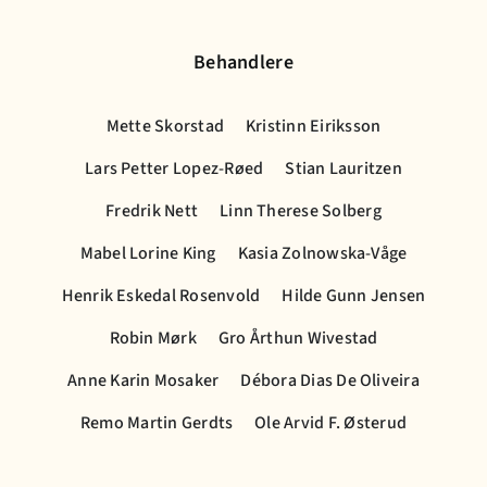
Behandlere
Mette Skorstad
Kristinn Eiriksson
Lars Petter Lopez-Røed
Stian Lauritzen
Fredrik Nett
Linn Therese Solberg
Mabel Lorine King
Kasia Zolnowska-Våge
Henrik Eskedal Rosenvold
Hilde Gunn Jensen
Robin Mørk
Gro Årthun Wivestad
Anne Karin Mosaker
Débora Dias De Oliveira
Remo Martin Gerdts
Ole Arvid F. Østerud