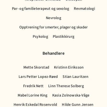
Par- og familieterapeut og sexolog
Revmatologi
Nevrolog
Opptrening for smerter, plager og skader
Psykolog
Plastikkirurg
Behandlere
Mette Skorstad
Kristinn Eiriksson
Lars Petter Lopez-Røed
Stian Lauritzen
Fredrik Nett
Linn Therese Solberg
Mabel Lorine King
Kasia Zolnowska-Våge
Henrik Eskedal Rosenvold
Hilde Gunn Jensen