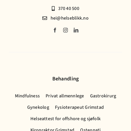
370 40 500
hei@helseblikk.no
Behandling
Mindfulness
Privat allmennlege
Gastrokirurg
Gynekolog
Fysioterapeut Grimstad
Helseattest for offshore og sjøfolk
Kiropraktor Grimstad
Osteopati