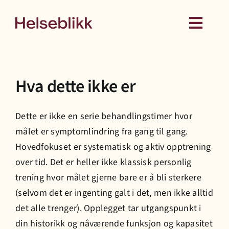
Skip
to
Toggl
content
Navig
Behandling
Hva dette ikke er
Kurs
Dette er ikke en serie be
h
andlingstimer
h
vor
Medlemskap
målet er symptomlindring fra gang til gang.
H
ovedfokuset er systematisk og aktiv opptrening
Hud
over tid. Det er
h
eller ikke klassisk personlig
trening
h
vor målet gjerne bare er å bli sterkere
(selvom det er ingenting galt i det, men ikke alltid
Helseattester
det alle trenger). Opplegget tar utgangspunkt i
din
h
istorikk og nåværende funksjon og kapasitet
Om oss