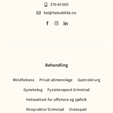
370 40 500
hei@helseblikk.no
Behandling
Mindfulness
Privat allmennlege
Gastrokirurg
Gynekolog
Fysioterapeut Grimstad
Helseattest for offshore og sjøfolk
Kiropraktor Grimstad
Osteopati