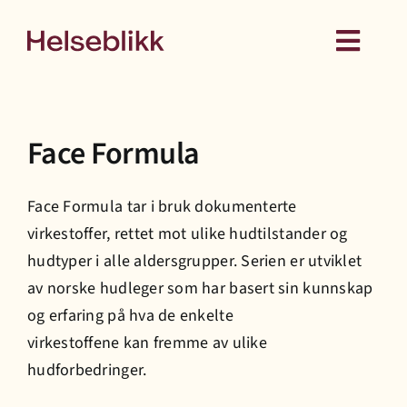
Skip
to
Toggl
content
Navig
Behandling
Face Formula
Kurs
Face Formula tar i bruk dokumenterte
Medlemskap
virkestoffer, rettet
mot ulike hudtilstander og
hudtyper i alle aldersgrupper. Serien er utviklet
Hud
av norske hudleger som har basert sin kunnskap
og erfaring på hva de enkelte
virkestoffene kan fremme av ulike
Helseattester
hudforbedringer.
Om oss