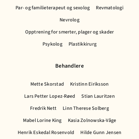
Par- og familieterapeut og sexolog
Revmatologi
Nevrolog
Opptrening for smerter, plager og skader
Psykolog
Plastikkirurg
Behandlere
Mette Skorstad
Kristinn Eiriksson
Lars Petter Lopez-Røed
Stian Lauritzen
Fredrik Nett
Linn Therese Solberg
Mabel Lorine King
Kasia Zolnowska-Våge
Henrik Eskedal Rosenvold
Hilde Gunn Jensen