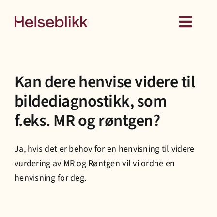
Skip
to
Toggl
content
Navig
Behandling
Kan dere henvise videre til
Kurs
bildediagnostikk, som
f.eks. MR og røntgen?
Medlemskap
Ja, hvis det er behov for en henvisning til videre
Hud
vurdering av MR og Røntgen vil vi ordne en
henvisning for deg.
Helseattester
Om oss