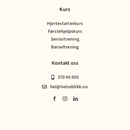
Kurs
Hjertestarterkurs
Førstehjelpskurs
Seniortrening
Barseltrening
Kontakt oss
370 40 500
hei@helseblikk.no