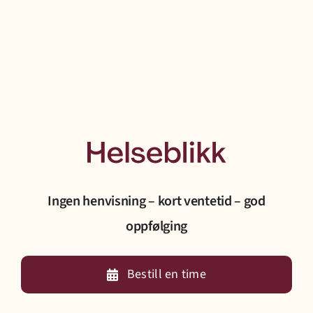
Prisliste
Jobb hos oss
Bestill time
Ingen henvisning – kort ventetid – god
oppfølging
Bestill en time