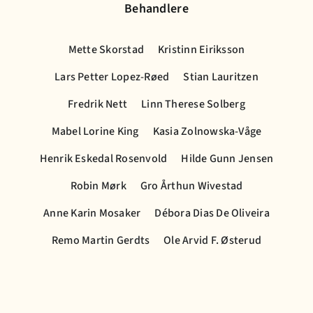
Behandlere
Mette Skorstad
Kristinn Eiriksson
Lars Petter Lopez-Røed
Stian Lauritzen
Fredrik Nett
Linn Therese Solberg
Mabel Lorine King
Kasia Zolnowska-Våge
Henrik Eskedal Rosenvold
Hilde Gunn Jensen
Robin Mørk
Gro Årthun Wivestad
Anne Karin Mosaker
Débora Dias De Oliveira
Remo Martin Gerdts
Ole Arvid F. Østerud