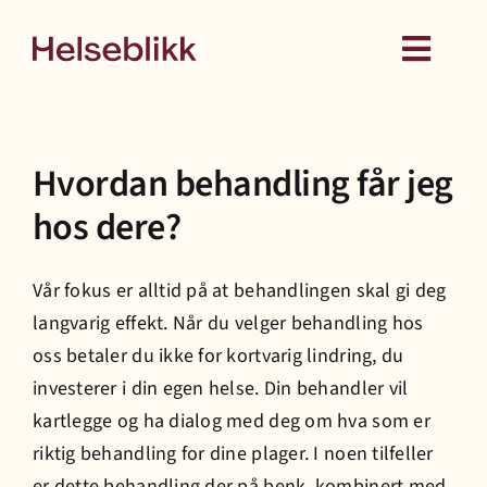
Skip
to
Toggl
content
Navig
Behandling
Hvordan behandling får jeg
Kurs
hos dere?
Medlemskap
Vår fokus er alltid på at behandlingen skal gi deg
langvarig effekt. Når du velger behandling hos
Hud
oss betaler du ikke for kortvarig lindring, du
investerer i din egen helse. Din behandler vil
Helseattester
kartlegge og ha dialog med deg om hva som er
riktig behandling for dine plager. I noen tilfeller
er dette behandling der på benk, kombinert med
Om oss