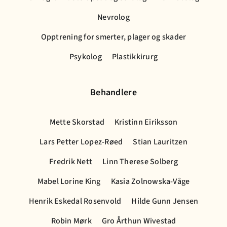
Nevrolog
Opptrening for smerter, plager og skader
Psykolog
Plastikkirurg
Behandlere
Mette Skorstad
Kristinn Eiriksson
Lars Petter Lopez-Røed
Stian Lauritzen
Fredrik Nett
Linn Therese Solberg
Mabel Lorine King
Kasia Zolnowska-Våge
Henrik Eskedal Rosenvold
Hilde Gunn Jensen
Robin Mørk
Gro Årthun Wivestad