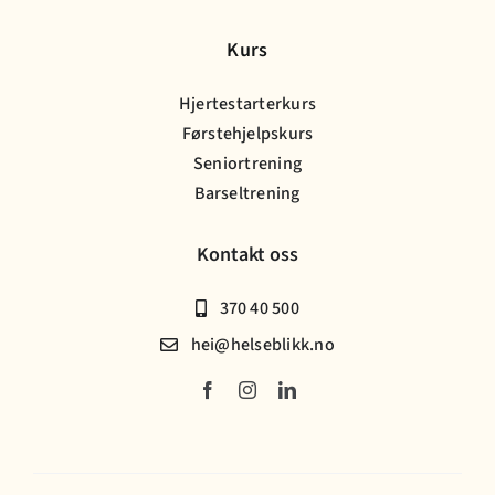
Kurs
Hjertestarterkurs
Førstehjelpskurs
Seniortrening
Barseltrening
Kontakt oss
370 40 500
hei@helseblikk.no