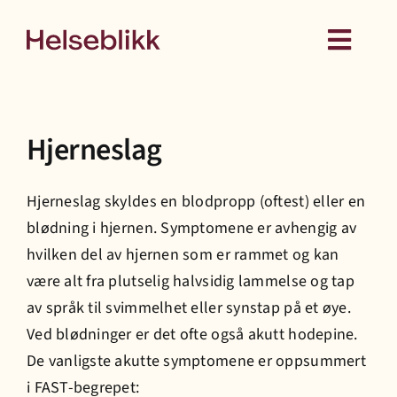
Skip
to
Toggl
content
Navig
Behandling
Hjerneslag
Kurs
Hjerneslag skyldes en blodpropp (oftest) eller en
Medlemskap
blødning i hjernen. Symptomene er avhengig av
hvilken del av hjernen som er rammet og kan
Hud
være alt fra plutselig halvsidig lammelse og tap
av språk til svimmelhet eller synstap på et øye.
Ved blødninger er det ofte også akutt hodepine.
Helseattester
De vanligste akutte symptomene er oppsummert
i FAST-begrepet:
Om oss