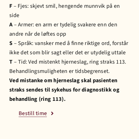
F
– Fjes: skjevt smil, hengende munnvik på en
side
Prisliste
A
– Armer: en arm er tydelig svakere enn den
andre når de løftes opp
Jobb hos oss
S
– Språk: vansker med å finne riktige ord, forstår
ikke det som blir sagt eller det er utydelig uttale
Bestill time
T
– Tid: Ved mistenkt hjerneslag, ring straks 113.
Behandlingsmuligheten er tidsbegrenset.
Ved mistanke om hjerneslag skal pasienten
straks sendes til sykehus for diagnostikk og
behandling (ring 113).
Bestill time