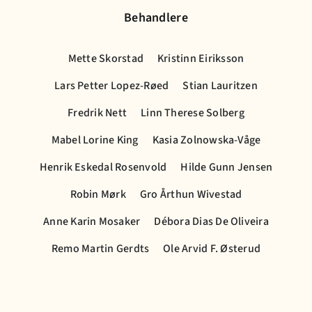
Behandlere
Mette Skorstad
Kristinn Eiriksson
Lars Petter Lopez-Røed
Stian Lauritzen
Fredrik Nett
Linn Therese Solberg
Mabel Lorine King
Kasia Zolnowska-Våge
Henrik Eskedal Rosenvold
Hilde Gunn Jensen
Robin Mørk
Gro Årthun Wivestad
Anne Karin Mosaker
Débora Dias De Oliveira
Remo Martin Gerdts
Ole Arvid F. Østerud